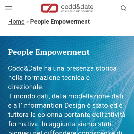
Skip
Menu
Menu
se
to
Home
»
People Empowerment
main
content
People Empowerment
Codd&Date ha una presenza storica
nella formazione tecnica e
direzionale.
Il mondo dati, dalla modellazione dati
e all’Informantion Design è stato ed è
tuttora la colonna portante dell’attività
formativa. In aggiunta siamo stati
pionieri nel diffondere conoscenze di